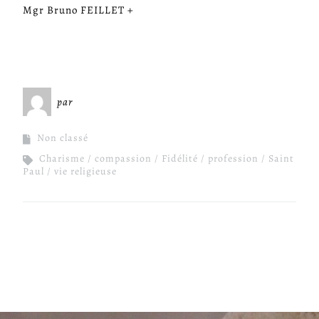
Mgr Bruno FEILLET +
par
Miséricorde Sées
Non classé
Charisme
compassion
Fidélité
profession
Saint
Paul
vie religieuse