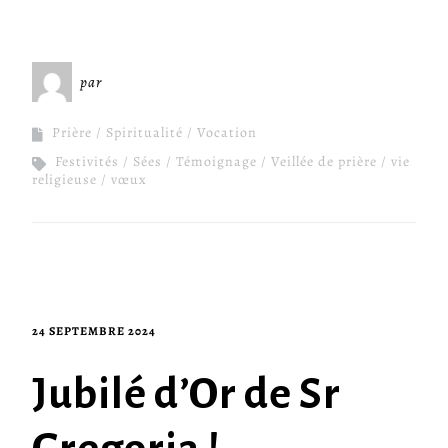
par
Miséricorde Sées
Prière
Spiritualité
Vocation
Festivités
Sées
Témoignage
Veillée de prière
vie
religieuse
vœux
24 SEPTEMBRE 2024
Jubilé d’Or de Sr