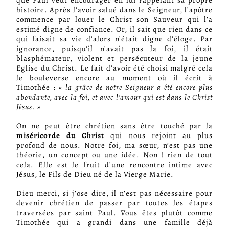
que Paul veut encourager en lui rappelant sa propre
histoire. Après l’avoir salué dans le Seigneur, l’apôtre
commence par louer le Christ son Sauveur qui l’a
estimé digne de confiance. Or, il sait que rien dans ce
qui faisait sa vie d’alors n’était digne d’éloge. Par
ignorance, puisqu’il n’avait pas la foi, il était
blasphémateur, violent et persécuteur de la jeune
Eglise du Christ. Le fait d’avoir été choisi malgré cela
le bouleverse encore au moment où il écrit à
Timothée :
« la grâce de notre Seigneur a été encore plus
abondante, avec la foi, et avec l’amour qui est dans le Christ
Jésus. »
On ne peut être chrétien sans être touché par la
miséricorde du Christ
qui nous rejoint au plus
profond de nous. Notre foi, ma sœur, n’est pas une
théorie, un concept ou une idée. Non ! rien de tout
cela. Elle est le fruit d’une rencontre intime avec
Jésus, le Fils de Dieu né de la Vierge Marie.
Dieu merci, si j’ose dire, il n’est pas nécessaire pour
devenir chrétien de passer par toutes les étapes
traversées par saint Paul. Vous êtes plutôt comme
Timothée qui a grandi dans une famille déjà