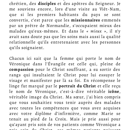
chrétien, des
disciples
et des apôtres du Seigneur. Je
me souviens encore, lors d’une visite au Viêt-Nam,
que si les premiers habitants du pays se sont
convertis, c’est parce que les
missionnaires
emmenés
par un prêtre de Normandie, s’occupaient mieux des
malades qu’eux-mêmes. Et dans le
« mieux »
, il n’y
avait sans doute pas que les soins mais aussi la qualité
relationnelle qu’ils entretenaient avec les personnes
qu’ils soignaient.
Chacun ici sait que la femme qui porte le nom de
Véronique dans l’Évangile est celle qui, pleine de
compassion
pour le Christ souffrant, a su sortir des
rangs qui insultaient le Christ pour lui essuyer le
visage et manifester par là sa foi. En récompense le
linge fut marqué par le
portrait du Christ
et elle reçu
le nom de Véronique, c’est-à-dire véritable
icône
,
véritable image du Christ. Ma sœur, j’ai bien compris
que vous souhaitiez vous tenir auprès des malades
avec toutes les compétences que vous avez acquises
avec votre diplôme d’infirmière, comme Marie se
tenait au pied de la Croix. Mais je prie aussi pour
qu’ayant pris soin de vos patients comme Véronique a