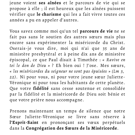
jeune voient
ses aînées
et le parcours de vie qui se
propose à elle ; il est heureux que les aînées puissent
vérifier que
le charisme
qui les a fait vivre toutes ces
années a pu en appeler d’autres.
Vous savez comme moi qu’un tel
parcours de vie
ne se
fait pas sans le soutien des autres sœurs mais plus
encore sans expérimenter la miséricorde du Christ.
Oserais-je vous dire, moi qui n’ai que 35 ans de
ministère presbytéral et à peine dix ans de ministère
épiscopal, ce que Paul disait à Timothée :
« Ravive en
toi le don de Dieu »
? Eh bien oui ! J’ose. Mes sœurs,
« les miséricordes du seigneur ne sont pas épuisées » (Lm 3,
22).
Ni pour vous, ni pour votre jeune sœur Juliette-
Véronique ni pour tous les habitants de cette planète.
Que votre
fidélité
sans cesse soutenue et consolidée
par la fidélité et la miséricorde de Dieu soit bénie et
que votre prière nous accompagne.
Prenons maintenant un temps de silence que notre
Sœur Juliette-Véronique se livre sans réserve à
l’Esprit-Saint
en prononçant ses vœux perpétuels
dans la
Congrégation des Sœurs de la Miséricorde
.