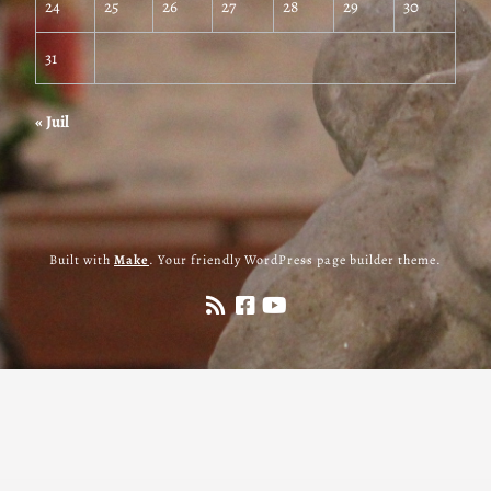
24
25
26
27
28
29
30
31
« Juil
Built with
Make
. Your friendly WordPress page builder theme.