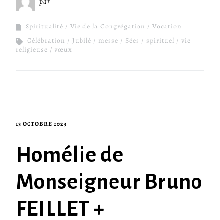
par
Miséricorde Sées
Spiritualité
Vie de la Congrégation
Vocation
Célébration
Jubilé
messe
Sées
spirituel
vie
religieuse
vœux
13 OCTOBRE 2023
Homélie de
Monseigneur Bruno
FEILLET +