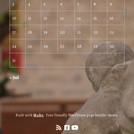
3
4
5
6
7
8
9
10
11
12
13
14
15
16
17
18
19
20
21
22
23
24
25
26
27
28
29
30
31
« Juil
Built with
Make
. Your friendly WordPress page builder theme.