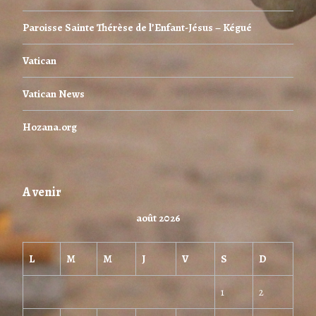
Paroisse Sainte Thérèse de l’Enfant-Jésus – Kégué
Vatican
Vatican News
Hozana.org
A venir
août 2026
L
M
M
J
V
S
D
1
2