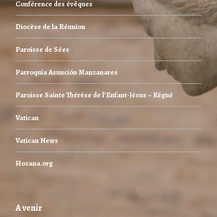
Conférence des évêques
Diocèse de la Réunion
Paroisse de Sées
Parroquia Asunción Manzanares
Paroisse Sainte Thérèse de l’Enfant-Jésus – Kégué
Vatican
Vatican News
Hozana.org
A venir