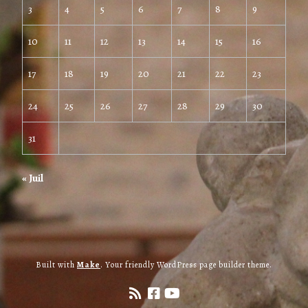
3
4
5
6
7
8
9
10
11
12
13
14
15
16
17
18
19
20
21
22
23
24
25
26
27
28
29
30
31
« Juil
Built with
Make
. Your friendly WordPress page builder theme.