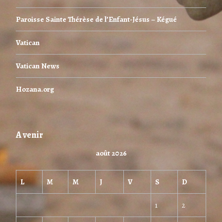
Paroisse Sainte Thérèse de l’Enfant-Jésus – Kégué
Vatican
Vatican News
Hozana.org
A venir
août 2026
L
M
M
J
V
S
D
1
2