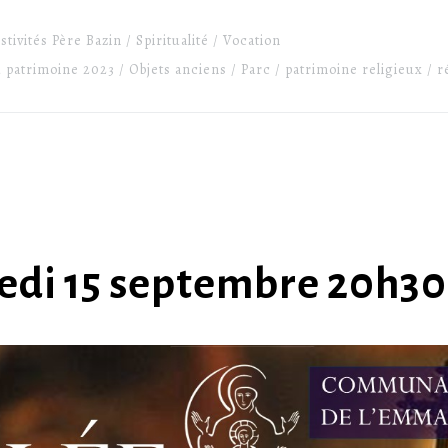
stivités Père Bazin
Spiritualité
Vocation
 patrimoine 2023
Objets anciens
Parc
patrimoine religieux
r
redi 15 septembre 20h30