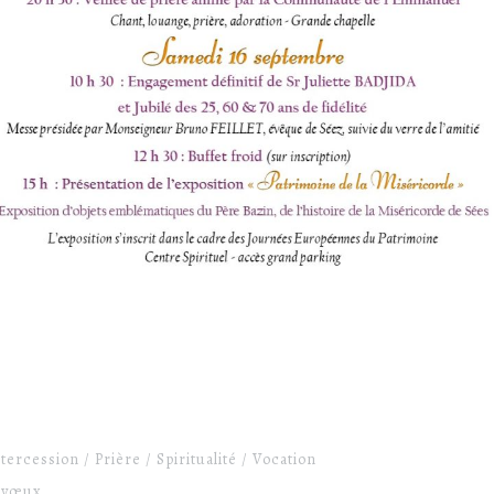
ntercession
Prière
Spiritualité
Vocation
vœux