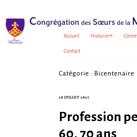
Accueil
Histoire
Comm
Contact
Le père Bazin
En Fr
métrop
Histoire de la
Congrégation
À l’Île
Catégorie :
Bicentenaire
Au To
20 JUILLET 2023
Burkin
Profession pe
La for
sœurs
60, 70 ans