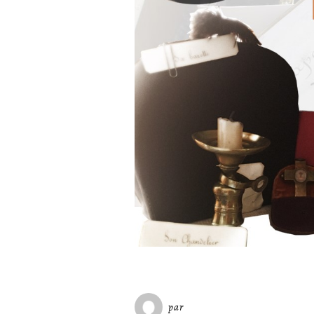
par
Miséricorde Sées