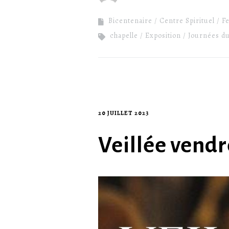
Bicentenaire
Centre Spirituel
Fe
chapelle
Exposition
Journées du
20 JUILLET 2023
Veillée vend