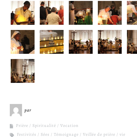
par
Miséricorde Sées
Prière
Spiritualité
Vocation
Festivités
Sées
Témoignage
Veillée de prière
vie