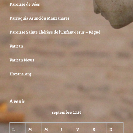
Paroisse de Sées
Parroquia Asunción Manzanares
Paroisse Sainte Thérèse de l’Enfant-Jésus – Kégué
Vatican
Vatican News
Hozana.org
A venir
septembre 2025
L
M
M
J
V
S
D