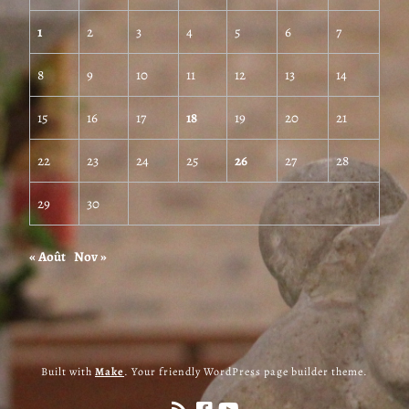
1
2
3
4
5
6
7
8
9
10
11
12
13
14
15
16
17
18
19
20
21
22
23
24
25
26
27
28
29
30
« Août
Nov »
Built with
Make
. Your friendly WordPress page builder theme.