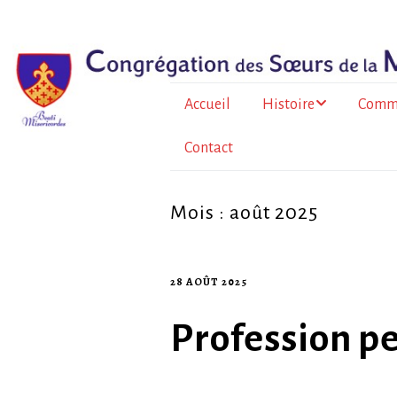
Accueil
Histoire
Comm
Contact
Le père Bazin
En Fr
métrop
Histoire de la
Congrégation
À l’Île
Mois :
août 2025
Au To
28 AOÛT 2025
Burkin
Profession pe
La for
sœurs