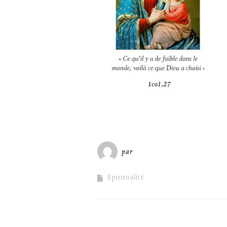
par
Miséricorde Sées
Spiritualité