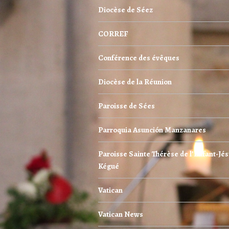
Diocèse de Séez
CORREF
Conférence des évêques
Diocèse de la Réunion
Paroisse de Sées
Parroquia Asunción Manzanares
Paroisse Sainte Thérèse de l’Enfant-Jés
Kégué
Vatican
Vatican News