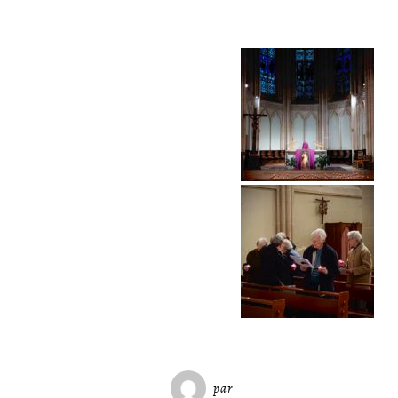
par
Miséricorde Sées