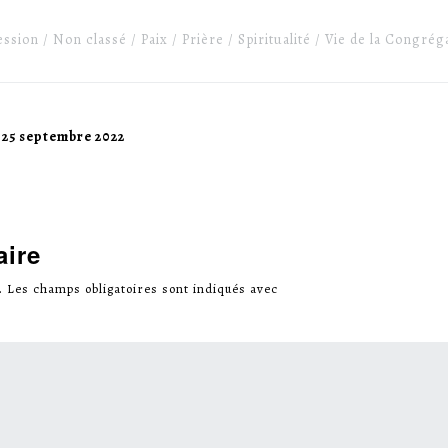
ession
Non classé
Paix
Prière
Spiritualité
Vie de la Congrég
 25 septembre 2022
aire
.
Les champs obligatoires sont indiqués avec
*