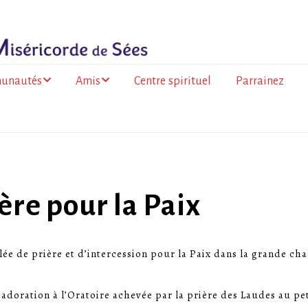
unautés
Amis
Centre spirituel
Parrainez
ance
Les amis du Togo
olitaine
Les amis de la
 de la Réunion
Miséricorde à l’Île de
la Réunion
go
ère pour la Paix
a Faso
llée de prière et d’intercession pour la Paix dans la grande ch
mation des
’adoration à l’Oratoire achevée par la prière des Laudes au pet