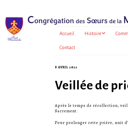
Accueil
Histoire
Comm
Contact
Le père Bazin
En Fr
métrop
Histoire de la
Congrégation
À l’Île
8 AVRIL 2022
Au To
Veillée de pri
Burkin
Après le temps de récollection, vei
La for
Sacrement.
sœurs
Pour prolonger cette prière, nuit d