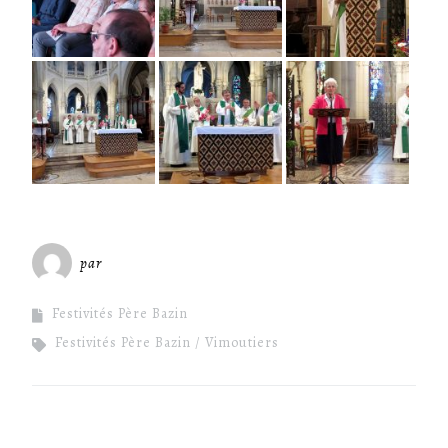
par
Miséricorde Sées
Festivités Père Bazin
Festivités Père Bazin
Vimoutiers