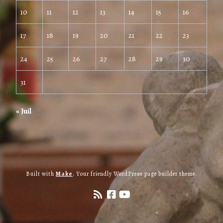
10
11
12
13
14
15
16
17
18
19
20
21
22
23
24
25
26
27
28
29
30
31
« Juil
Built with
Make
. Your friendly WordPress page builder theme.