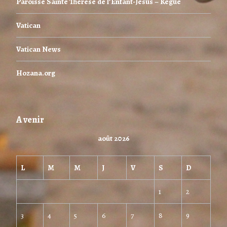
Paroisse Sainte Thérèse de l’Enfant-Jésus – Kégué
Vatican
Vatican News
Hozana.org
A venir
août 2026
L
M
M
J
V
S
D
1
2
3
4
5
6
7
8
9