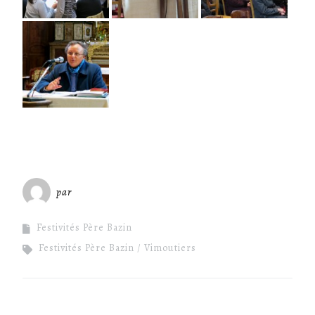
par
Miséricorde Sées
Festivités Père Bazin
Festivités Père Bazin
Vimoutiers