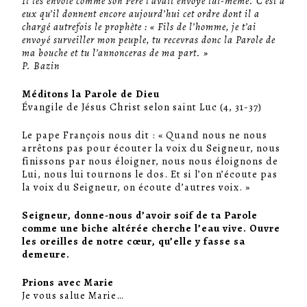
Il les envoie comme son Père l’avait envoyé lui-même. C’est à
eux qu’il donnent encore aujourd’hui cet ordre dont il a
chargé autrefois le prophète : « Fils de l’homme, je t’ai
envoyé surveiller mon peuple, tu recevras donc la Parole de
ma bouche et tu l’annonceras de ma part. »
P. Bazin
Méditons la Parole de Dieu
Évangile de Jésus Christ selon saint Luc (4, 31-37)
Le pape François nous dit : « Quand nous ne nous
arrêtons pas pour écouter la voix du Seigneur, nous
finissons par nous éloigner, nous nous éloignons de
Lui, nous lui tournons le dos. Et si l’on n’écoute pas
la voix du Seigneur, on écoute d’autres voix. »
Seigneur, donne-nous d’avoir soif de ta Parole
comme une biche altérée cherche l’eau vive. Ouvre
les oreilles de notre cœur, qu’elle y fasse sa
demeure.
Prions avec Marie
Je vous salue Marie…