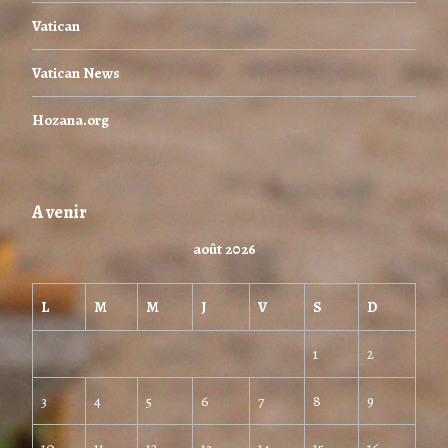
Vatican
Vatican News
Hozana.org
A venir
août 2026
L
M
M
J
V
S
D
1
2
3
4
5
6
7
8
9
10
11
12
13
14
15
16