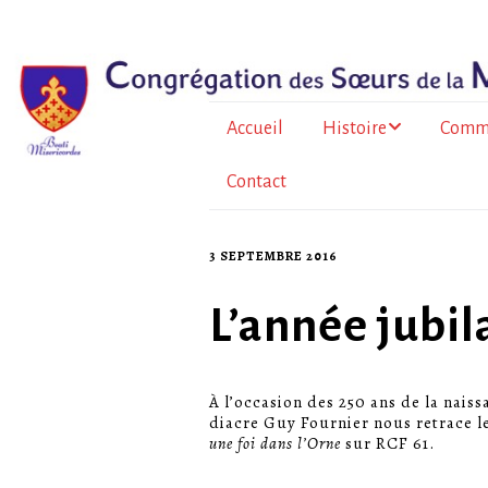
Accueil
Histoire
Comm
Contact
Le père Bazin
En Fr
métrop
Histoire de la
Congrégation
À l’Île
3 SEPTEMBRE 2016
Au To
L’année jubil
Burkin
À l’occasion des 250 ans de la nais
La for
diacre Guy Fournier nous retrace le
sœurs
une foi dans l’Orne
sur RCF 61.