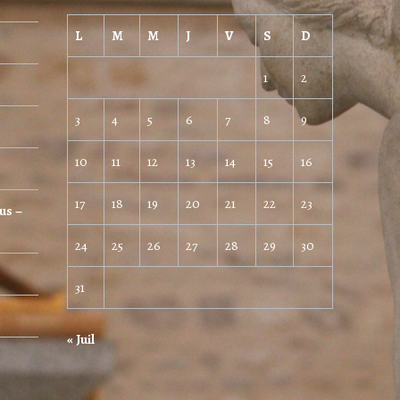
L
M
M
J
V
S
D
1
2
3
4
5
6
7
8
9
10
11
12
13
14
15
16
17
18
19
20
21
22
23
us –
24
25
26
27
28
29
30
31
« Juil