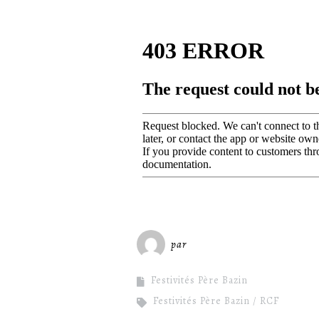
par
Miséricorde Sées
Festivités Père Bazin
Festivités Père Bazin
RCF