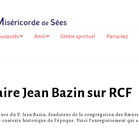
unautés
Amis
Centre spirituel
Parrainez
ance
Les amis du Togo
olitaine
Les amis de la
 de la Réunion
Miséricorde à l’Île de
la Réunion
go
aire Jean Bazin sur RCF
a Faso
sance du P. Jean Bazin, fondateur de la congrégation des Sœurs
mation des
 contexte historique de l’époque. Voici l’enregistrement qui a