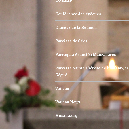
CORREF
Conférence des évêques
Diocèse de la Réunion
Paroisse de Sées
Parroquia Asunción Manzanares
Paroisse Sainte Thérèse de l’Enfant-Jés
Kégué
Vatican
Vatican News
Hozana.org