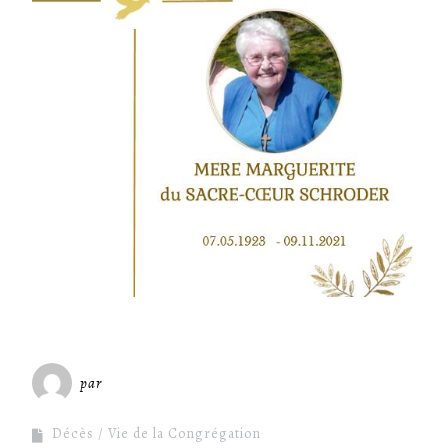
par
Miséricorde Sées
Décès
Vie de la Congrégation