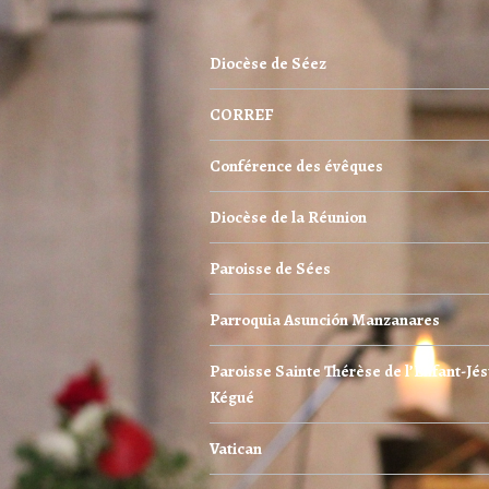
Diocèse de Séez
CORREF
Conférence des évêques
Diocèse de la Réunion
Paroisse de Sées
Parroquia Asunción Manzanares
Paroisse Sainte Thérèse de l’Enfant-Jés
Kégué
Vatican