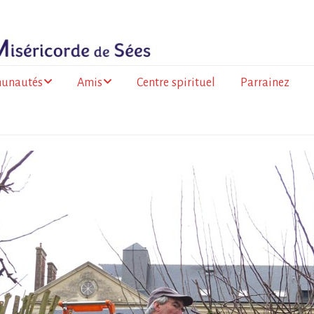
unautés
Amis
Centre spirituel
Parrainez
ance
Les amis du Togo
olitaine
Les amis de la
 de la Réunion
Miséricorde à l’Île de
la Réunion
go
a Faso
mation des