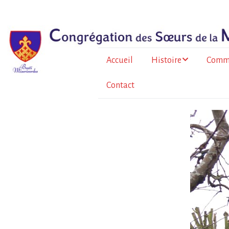
Accueil
Histoire
Comm
Contact
Le père Bazin
En Fr
métrop
Histoire de la
Congrégation
À l’Île
Au To
Burkin
La for
sœurs