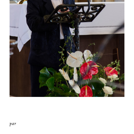
par
Miséricorde Sées