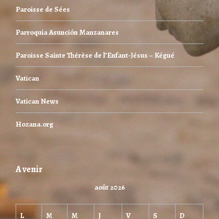
Paroisse de Sées
Parroquia Asunción Manzanares
Paroisse Sainte Thérèse de l’Enfant-Jésus – Kégué
Vatican
Vatican News
Hozana.org
A venir
août 2026
L
M
M
J
V
S
D