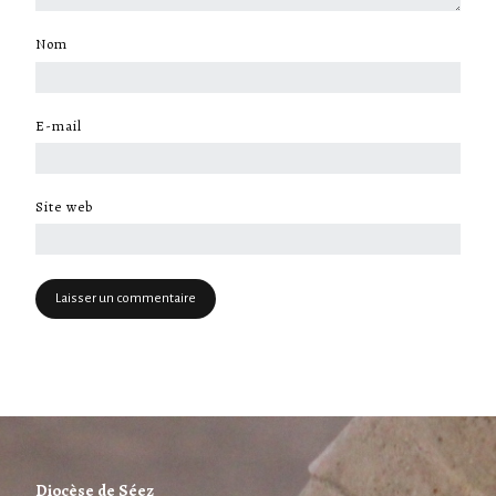
Nom
*
E-mail
*
Site web
Diocèse de Séez