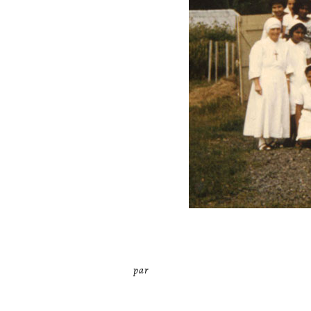
par
Miséricorde Sées