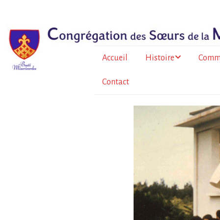
Accueil
Histoire
Comm
Contact
Le père Bazin
En Fr
métrop
Histoire de la
Congrégation
À l’Île
Au To
Burkin
La for
sœurs