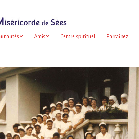
unautés
Amis
Centre spirituel
Parrainez
ance
Les amis du Togo
olitaine
Les amis de la
 de la Réunion
Miséricorde à l’Île de
la Réunion
go
a Faso
mation des