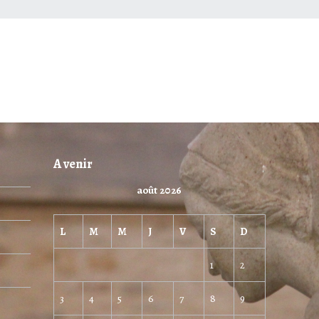
A venir
août 2026
L
M
M
J
V
S
D
1
2
3
4
5
6
7
8
9