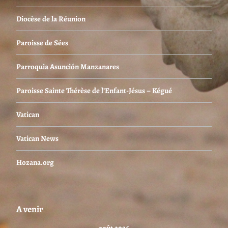
Diocèse de la Réunion
Paroisse de Sées
Parroquia Asunción Manzanares
Paroisse Sainte Thérèse de l’Enfant-Jésus – Kégué
Vatican
Vatican News
Hozana.org
A venir
août 2026