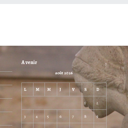
A venir
août 2026
L
M
M
J
V
S
D
1
2
3
4
5
6
7
8
9