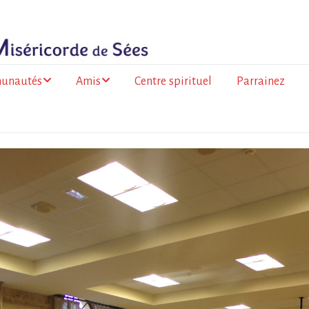
unautés
Amis
Centre spirituel
Parrainez
ance
Les amis du Togo
olitaine
Les amis de la
 de la Réunion
Miséricorde à l’Île de
la Réunion
go
a Faso
mation des