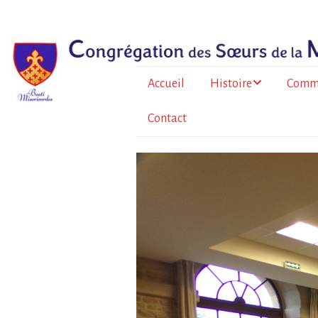
Accueil
Histoire
Comm
Contact
Le père Bazin
En Fr
métrop
Histoire de la
Congrégation
À l’Île
Au To
Burkin
La for
sœurs