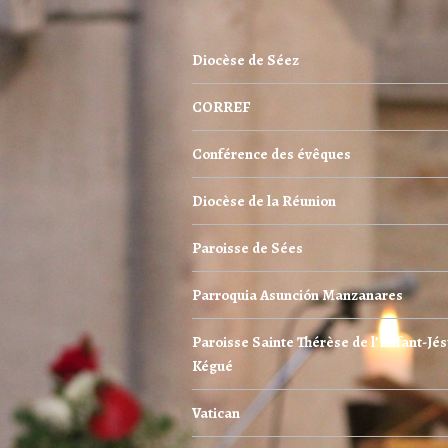
Diocèse de Séez
CORREF
Conférence des évêques
Diocèse de la Réunion
Paroisse de Sées
Parroquia Asunción Manzanares
Paroisse Sainte Thérèse de l’Enfant-Jés
Kégué
Vatican