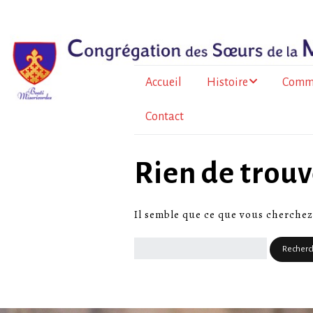
Accueil
Histoire
Comm
Contact
Le père Bazin
En Fr
métrop
Histoire de la
Rien de trou
Congrégation
À l’Île
Au To
Il semble que ce que vous cherchez
Burkin
La for
sœurs