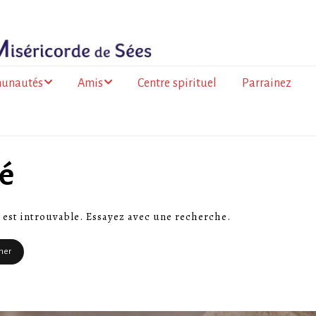
unautés
Amis
Centre spirituel
Parrainez
ance
Les amis du Togo
olitaine
Les amis de la
vé
 de la Réunion
Miséricorde à l’Île de
la Réunion
go
 est introuvable. Essayez avec une recherche.
a Faso
mation des