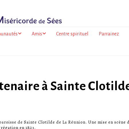
unautés
Amis
Centre spirituel
Parrainez
ance
Les amis du Togo
olitaine
Les amis de la
 de la Réunion
Miséricorde à l’Île de
la Réunion
go
tenaire à Sainte Clotild
a Faso
mation des
paroisse de Sainte Clotilde de La Réunion. Une mise en scène d
grégation en 1823.