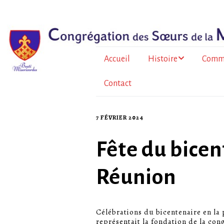
Accueil
Histoire
Comm
Contact
Le père Bazin
En Fr
métrop
Histoire de la
Congrégation
À l’Île
7 FÉVRIER 2024
Au To
Fête du bicen
Burkin
Réunion
La for
sœurs
Célébrations du bicentenaire en la 
représentait la fondation de la con