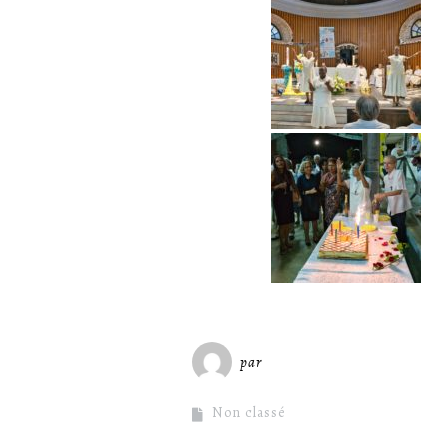
par
Miséricorde Sées
Non classé