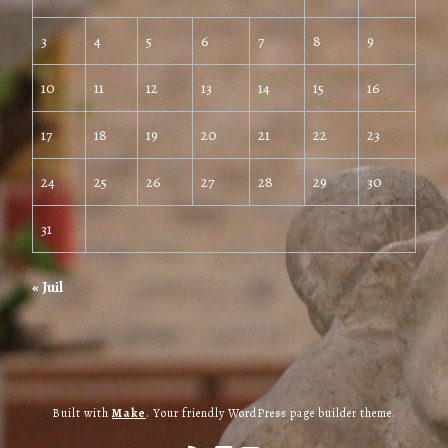
3
4
5
6
7
8
9
10
11
12
13
14
15
16
17
18
19
20
21
22
23
24
25
26
27
28
29
30
31
« Juil
Built with
Make
. Your friendly WordPress page builder theme.