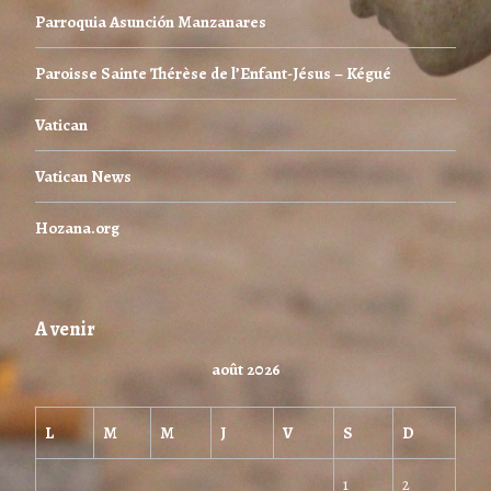
Parroquia Asunción Manzanares
Paroisse Sainte Thérèse de l’Enfant-Jésus – Kégué
Vatican
Vatican News
Hozana.org
A venir
août 2026
L
M
M
J
V
S
D
1
2