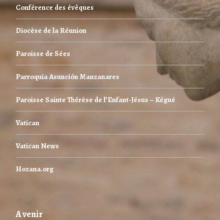
Conférence des évêques
Diocèse de la Réunion
Paroisse de Sées
Parroquia Asunción Manzanares
Paroisse Sainte Thérèse de l’Enfant-Jésus – Kégué
Vatican
Vatican News
Hozana.org
A venir