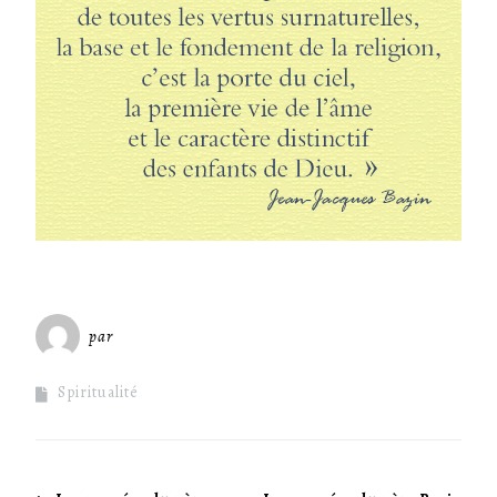
par
Miséricorde Sées
Spiritualité