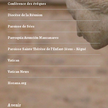
Conférence des évêques
Diocèse de la Réunion
Paroisse de Sées
Parroquia Asunción Manzanares
Paroisse Sainte Thérèse de l’Enfant-Jésus – Kégué
Vatican
Vatican News
Hozana.org
A venir