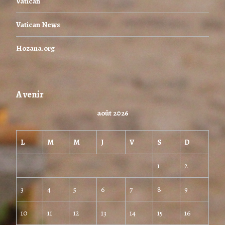
Vatican
Vatican News
Hozana.org
A venir
août 2026
L
M
M
J
V
S
D
1
2
3
4
5
6
7
8
9
10
11
12
13
14
15
16