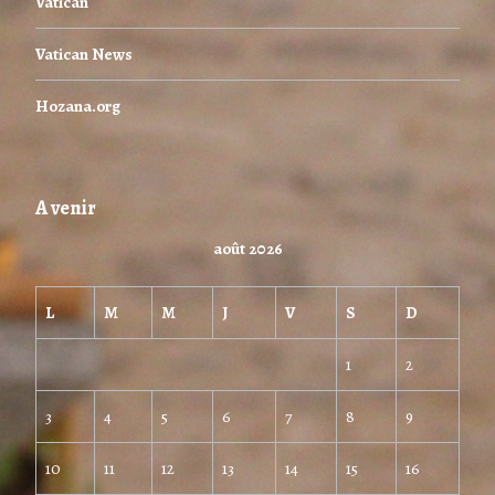
Vatican
Vatican News
Hozana.org
A venir
août 2026
L
M
M
J
V
S
D
1
2
3
4
5
6
7
8
9
10
11
12
13
14
15
16