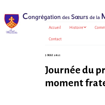
Accueil
Histoire
Comm
Contact
Le père Bazin
En Fr
métrop
Histoire de la
Congrégation
À l’Île
3 MAI 2021
Au To
Journée du p
Burkin
moment frater
La for
sœurs