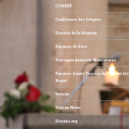
CORREF
Conférence des évêques
Diocèse de la Réunion
Paroisse de Sées
Parroquia Asunción Manzanares
Paroisse Sainte Thérèse de l’Enfant-Jés
Kégué
Vatican
Vatican News
Hozana.org