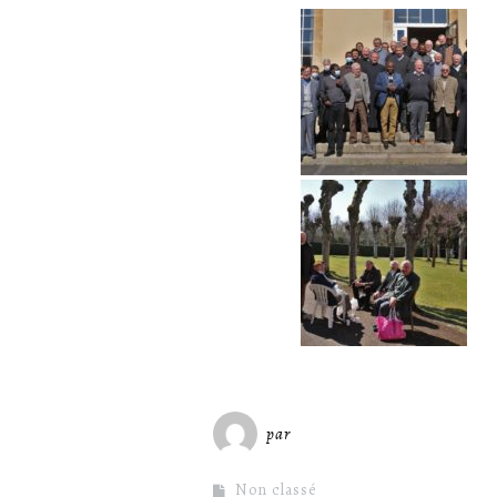
par
Miséricorde Sées
Non classé