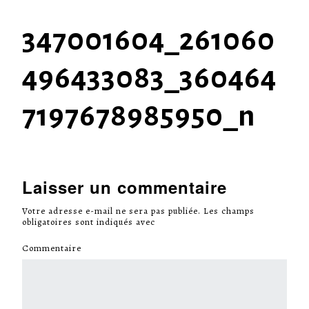
347001604_261060
496433083_360464
7197678985950_n
Laisser un commentaire
Votre adresse e-mail ne sera pas publiée.
Les champs
obligatoires sont indiqués avec
*
Commentaire
*