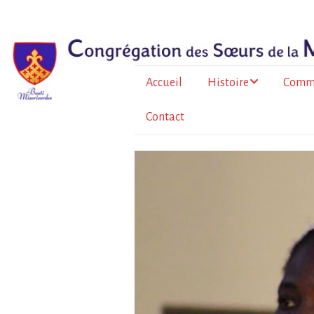
Accueil
Histoire
Comm
Contact
Le père Bazin
En Fr
métrop
Histoire de la
Congrégation
À l’Île
Au To
Burkin
La for
sœurs