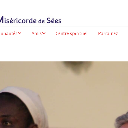
unautés
Amis
Centre spirituel
Parrainez
ance
Les amis du Togo
olitaine
Les amis de la
 de la Réunion
Miséricorde à l’Île de
la Réunion
go
a Faso
mation des