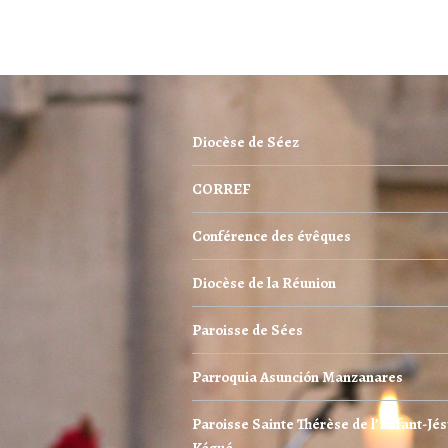
Diocèse de Séez
CORREF
Conférence des évêques
Diocèse de la Réunion
Paroisse de Sées
Parroquia Asunción Manzanares
Paroisse Sainte Thérèse de l’Enfant-Jés
Kégué