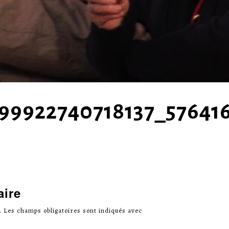
199922740718137_57641
aire
.
Les champs obligatoires sont indiqués avec
*