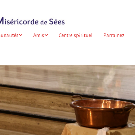
unautés
Amis
Centre spirituel
Parrainez
ance
Les amis du Togo
olitaine
Les amis de la
 de la Réunion
Miséricorde à l’Île de
la Réunion
go
a Faso
mation des