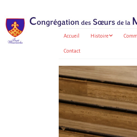
Accueil
Histoire
Comm
Contact
Le père Bazin
En Fr
métrop
Histoire de la
Congrégation
À l’Île
Au To
Burkin
La for
sœurs