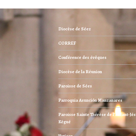
Diocèse de Séez
CORREF
Conférence des évêques
Diocèse de la Réunion
Paroisse de Sées
Parroquia Asunción Manzanares
Paroisse Sainte Thérèse de l’Enfant-Jés
Kégué
Vatican